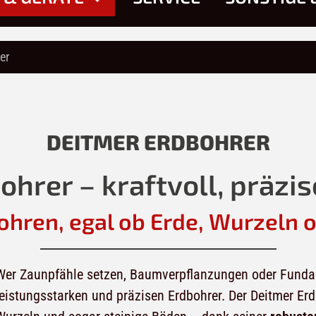
er
DEITMER ERDBOHRER
hrer – kraftvoll, präzise
ohren, egal ob Erde, Wurzeln o
Wer Zaunpfähle setzen, Baumverpflanzungen oder Fundame
leistungsstarken und präzisen Erdbohrer. Der Deitmer Erd