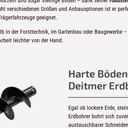
Wurzeln und sogar steinige Böden – dank seiner
robuste
Mit verschiedenen Größen und Anbauoptionen ist er perfe
Trägerfahrzeuge geeignet.
Ob in der Forsttechnik, im Gartenbau oder Baugewerbe 
Arbeit leichter von der Hand.
Harte Böden
Deitmer Erd
Egal ob lockere Erde, stei
Erdbohrer bohrt sich zuve
austauschbarer Schneiden 